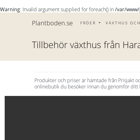
Warning
: Invalid argument supplied for foreach() in
/var/www/p
Plantboden.se
FRÖER
VÄXTHUS OC
Tillbehör växthus från Har
Produkter och priser är hämtade från Prisjakt 
onlinebutik du besöker innan du genomför ditt 