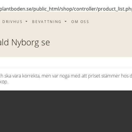
lantboden.se/public_html/shop/controller/product_list.ph
H DRIVHUS
BEVATTNING
OM OSS
ald Nyborg se
och ska vara korrekta, men var noga med att priset stämmer hos 
köp.