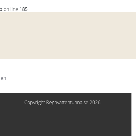
p
on line
185
den
Copyright Regnvattentunna.se 2026