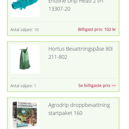
Endline Drip Head 2 l/h
13307-20
Billigast pris: 102 kr
Antal säljare: 10
Hortus Bevattningspåse 80l
211-802
Se billigaste pris >>
Antal säljare: 1
Agrodrip droppbevattning
startpaket 160